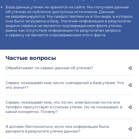
База данных утечек не хранится на сайте. Мы получаем данные
об утечках из публично доступных источников. Данные
не верифицируются. Мы предоставляем их в том виде, в котором
они были загружены в базу. Наличие информации в результатах
выдачи сервиса не является подтверждением факта утечки,
равно как отсутствие информации по результатам запроса
к сервису не является опровержением этого факта.
Частые вопросы
Обрабатывает ли сервис данные об утечках?
Сервис показывает мне число совпадений в базе утечек. Что
это значит?
Сервис показывает мне, что логин, электронная почта или
телефон присутствует в списках утечек. Но не показывает, в
какой конкретно. Почему?
Я должен беспокоиться, если моя информация была
раскрыта в результате утечки данных?