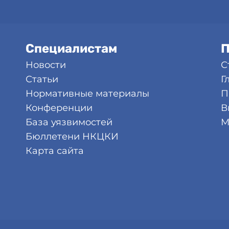
Специалистам
П
Новости
С
Статьи
Г
Нормативные материалы
П
Конференции
В
База уязвимостей
М
Бюллетени НКЦКИ
Карта сайта