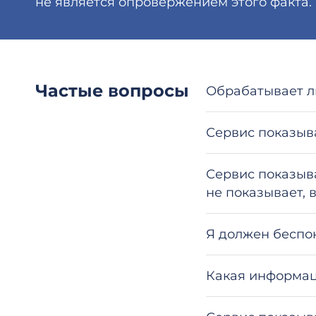
не является опровержением этого факта.
Частые вопросы
Обрабатывает л
Сервис показыва
Сервис показыва
не показывает, 
Я должен беспок
Какая информац