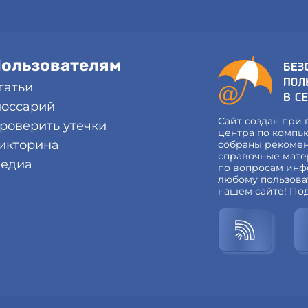
ользователям
татьи
лоссарий
Сайт создан при
роверить утечки
центра по компь
икторина
собраны рекомен
справочные мате
едиа
по вопросам инф
любому пользоват
нашем сайте! По